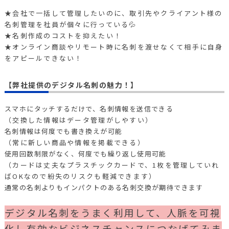
★会社で一括して管理したいのに、取引先やクライアント様の
名刺管理を社員が個々に行っている💦
★名刺作成のコストを抑えたい！
★オンライン商談やリモート時に名刺を渡せなくて相手に自身
をアピールできない！
【弊社提供のデジタル名刺の魅力！】
スマホにタッチするだけで、名刺情報を送信できる
（交換した情報はデータ管理がしやすい）
名刺情報は何度でも書き換えが可能
（常に新しい商品や情報を掲載できる）
使用回数制限がなく、何度でも繰り返し使用可能
（カードは丈夫なプラスチックカードで、1枚を管理していれ
ばOKなので紛失のリスクも軽減できます）
通常の名刺よりもインパクトのある名刺交換が期待できます
デジタル名刺をうまく利用して、人脈を可視
化し有効なビジネスチャンスにつなげてみま